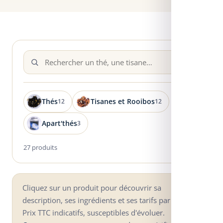
Thés
Tisanes et Rooibos
12
12
Apart'thés
3
27 produits
Cliquez sur un produit pour découvrir sa
description, ses ingrédients et ses tarifs par format.
Prix TTC indicatifs, susceptibles d'évoluer.