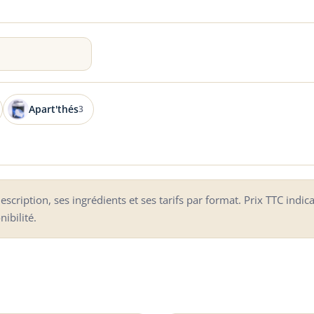
Apart'thés
3
scription, ses ingrédients et ses tarifs par format. Prix TTC indica
ibilité.