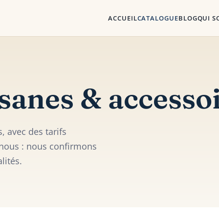
ACCUEIL
CATALOGUE
BLOG
QUI 
isanes & accesso
 avec des tarifs
-nous : nous confirmons
lités.