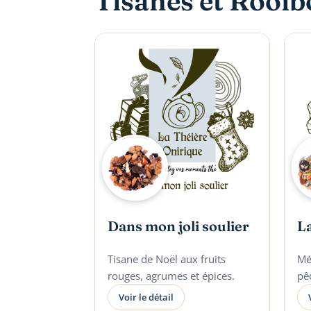
Tisanes et Rooib
Dans mon joli soulier
La
Tisane de Noël aux fruits
Mé
rouges, agrumes et épices.
pê
Voir le détail