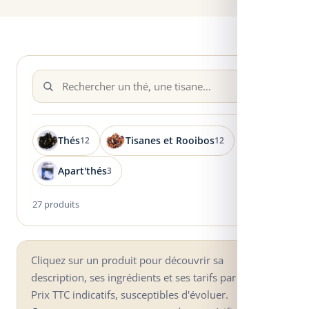
Thés
Tisanes et Rooibos
12
12
Apart'thés
3
27 produits
Cliquez sur un produit pour découvrir sa
description, ses ingrédients et ses tarifs par format.
Prix TTC indicatifs, susceptibles d'évoluer.