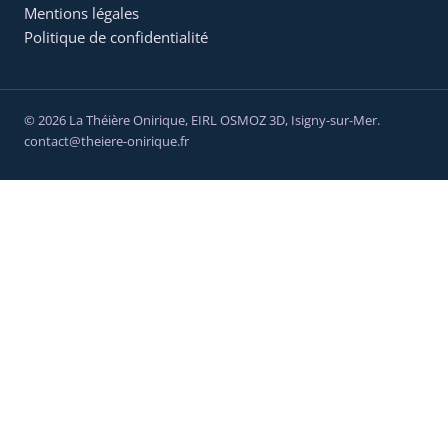
Mentions légales
Politique de confidentialité
© 2026 La Théière Onirique,
EIRL OSMOZ 3D
, Isigny-sur-Mer.
contact@theiere-onirique.fr