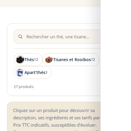
Thés
Tisanes et Rooibos
12
12
Apart'thés
3
27 produits
Cliquez sur un produit pour découvrir sa
description, ses ingrédients et ses tarifs par format.
Prix TTC indicatifs, susceptibles d'évoluer.